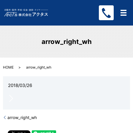
メ
arrow_right_wh
HOME
arrow_right_wh
2018/03/26
arrow_right_wh