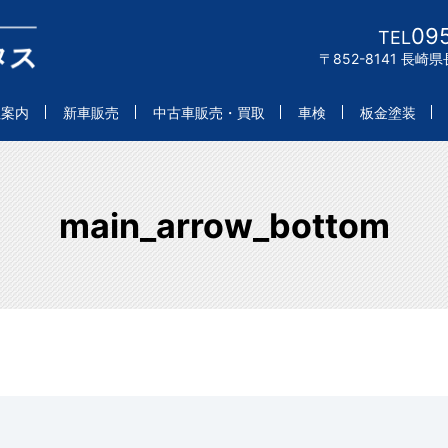
09
TEL
〒852-8141 長
社案内
新車販売
中古車販売・買取
車検
板金塗装
main_arrow_bottom