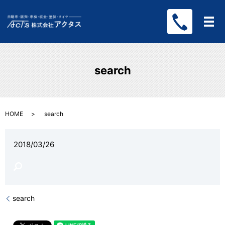
メ
search
HOME
search
2018/03/26
search