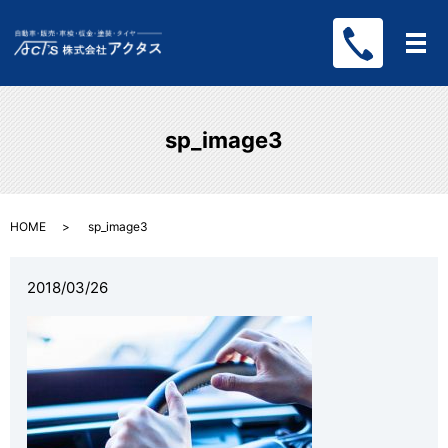
メ
sp_image3
HOME
sp_image3
2018/03/26