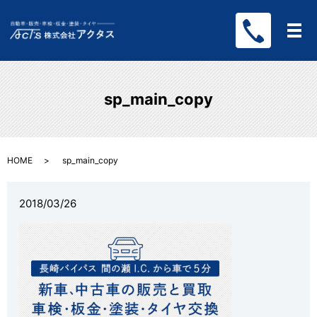
メ
sp_main_copy
HOME
sp_main_copy
2018/03/26