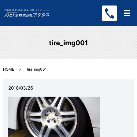
メ
tire_img001
HOME
tire_img001
2018/03/26