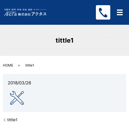
メ
tittle1
HOME
tittle1
2018/03/26
tittle1